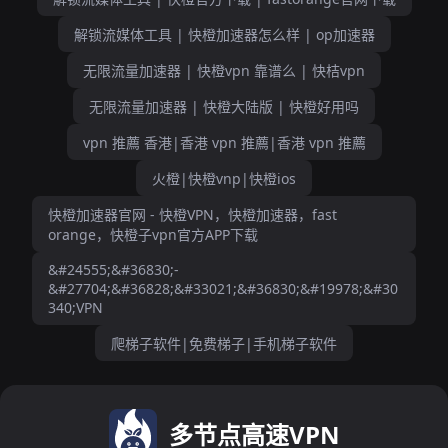
解锁流媒体工具 | 快橙加速器怎么样 | op加速器
无限流量加速器 | 快橙vpn 靠谱么 | 快桔vpn
无限流量加速器 | 快橙大陆版 | 快橙好用吗
vpn 推薦 香港|香港 vpn 推薦|香港 vpn 推薦
火橙|快橙vnp|快橙ios
快橙加速器官网 - 快橙VPN，快橙加速器，fast
orange，快橙子vpn官方APP下载
&#24555;&#36830;-
&#27704;&#36828;&#33021;&#36830;&#19978;&#30
340;VPN
爬梯子软件|免费梯子|手机梯子软件
多节点高速VPN