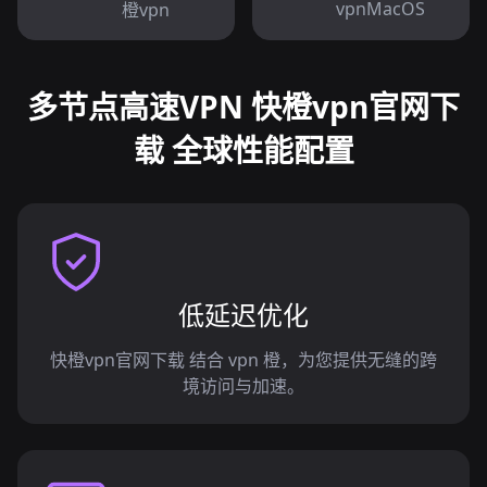
vpnMacOS
橙vpn
多节点高速VPN 快橙vpn官网下
载 全球性能配置
低延迟优化
快橙vpn官网下载 结合 vpn 橙，为您提供无缝的跨
境访问与加速。