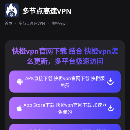
多节点高速VPN
首页
›
多节点高速VPN
›
快橙vnp
快橙vpn官网下载 结合 快橙vpn怎
么更新，多平台极速访问
APK直接下载 快橙vpn官网下载 快橙版
免费
App Store下载 快橙vpn官网下载 加速器
免费的