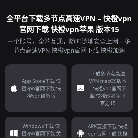
全平台下载多节点高速VPN – 快橙vpn
官网下载 快橙vpn苹果 版本15
一个账号，全端互通，随时随地安全上网 – 多
节点高速VPN 快橙vpn官网下载 快橙加速
下载多节点高速
App Store下载 快
VPN macOS版本
橙vpn官网下载 快
– 快橙vpn官网下
橙vpn破解版
载 快橙改名字了
官方15
Windows下载 快
APK直接下载 快橙
橙vpn官网下载 黄
vpn官网下载 快橙