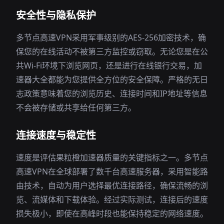
安全性与隐私保护
多节点高速VPN采用军事级别的AES-256加密技术，确
保您的在线活动不被第三方监控或窃取。无论您是在公
共Wi-Fi环境下浏览网页，还是进行在线银行交易，加
速器大全都能为您提供全方位的安全保障。严格的无日
志政策意味着您的浏览历史、连接时间和IP地址等信息
不会被存储或共享给任何第三方。
连接速度与稳定性
速度是评估果粒橙加速器质量的关键指标之一。多节点
高速VPN在全球部署了数千台高速服务器，采用智能路
由技术，自动为用户选择最优连接路径，确保流畅的浏
览、流媒体和下载体验。经过实际测试，连接后的速度
损失极小，即使在高峰时段也能保持稳定的网络速度。